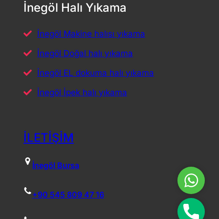
İnegöl Halı Yıkama
İnegöl Makine halısı yıkama
İnegöl Doğal halı yıkama
İnegöl EL dokuma halı yıkama
İnegöl İpek halı yıkama
İLETİŞİM
İnegöl Bursa
Whats
+90 545 809 47 16
Hemen