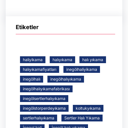
Etiketler
haliyikama
halıyıkama
halı yıkama
halıyıkamafiyatları
inegölhaliyikama
inegölhalı
inegölhalıyıkama
inegölhalıyıkamafabrikası
inegölsertlerhalıyıkama
inegölstorperdeyıkama
koltukyıkama
sertlerhalıyıkama
Sertler Halı Yıkama
İnegol hali
İnegöl halı yıkama