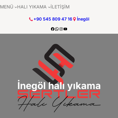
İçeriğe
MENÜ
HALI YIKAMA
İLETİŞİM
geç
+90 545 809 47 16
İnegöl
https://www.facebook.com/sertle
https://wa.me/+905458094716
https://www.instagram.com/se
https://www.youtube.com/@
İnegöl halı yıkama