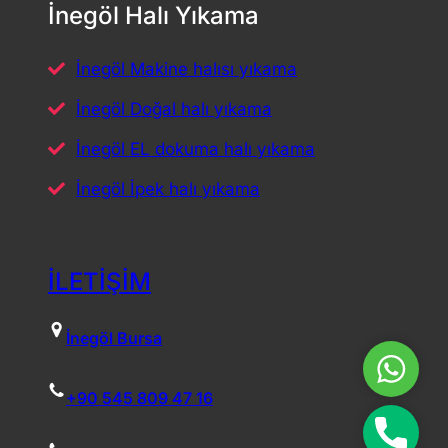
İnegöl Halı Yıkama
İnegöl Makine halısı yıkama
İnegöl Doğal halı yıkama
İnegöl EL dokuma halı yıkama
İnegöl İpek halı yıkama
İLETİŞİM
İnegöl Bursa
Whats
+90 545 809 47 16
Hemen