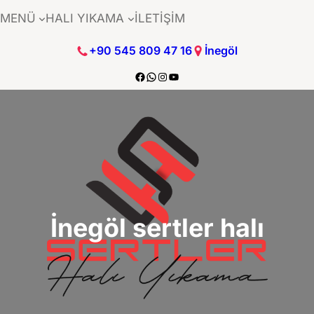
İçeriğe
MENÜ
HALI YIKAMA
İLETİŞİM
geç
+90 545 809 47 16
İnegöl
https://www.facebook.com/sertle
https://wa.me/+905458094716
https://www.instagram.com/se
https://www.youtube.com/@
İnegöl sertler halı