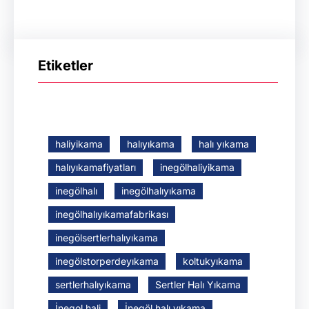
Etiketler
haliyikama
halıyıkama
halı yıkama
halıyıkamafiyatları
inegölhaliyikama
inegölhalı
inegölhalıyıkama
inegölhalıyıkamafabrikası
inegölsertlerhalıyıkama
inegölstorperdeyıkama
koltukyıkama
sertlerhalıyıkama
Sertler Halı Yıkama
İnegol hali
İnegöl halı yıkama